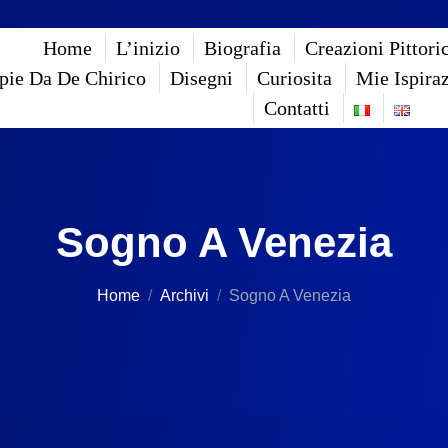
Home
L’inizio
Biografia
Creazioni Pittori
pie Da De Chirico
Disegni
Curiosita
Mie Ispira
Contatti
Sogno A Venezia
Home
Archivi
Sogno A Venezia